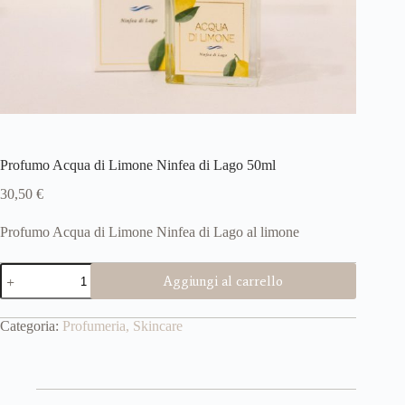
Profumo Acqua di Limone Ninfea di Lago 50ml
30,50
€
Profumo Acqua di Limone Ninfea di Lago al limone
Profumo
Aggiungi al carrello
Acqua
di
Limone
Categoria:
Profumeria, Skincare
Ninfea
di
Lago
50ml
quantità