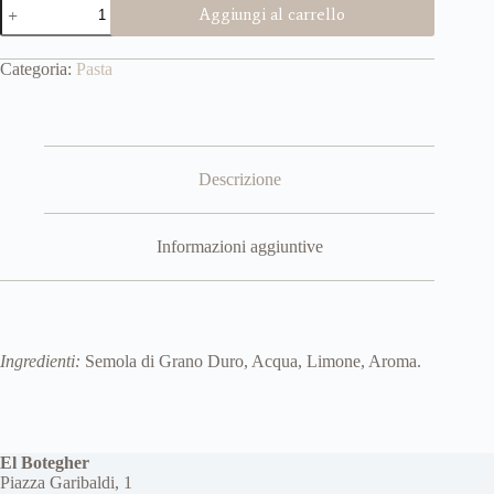
Linguine
Aggiungi al carrello
al
Limone
Frà
Categoria:
Pasta
Luca
250gr
quantità
Descrizione
Informazioni aggiuntive
Ingredienti:
Semola di Grano Duro, Acqua, Limone, Aroma.
El Botegher
Piazza Garibaldi, 1