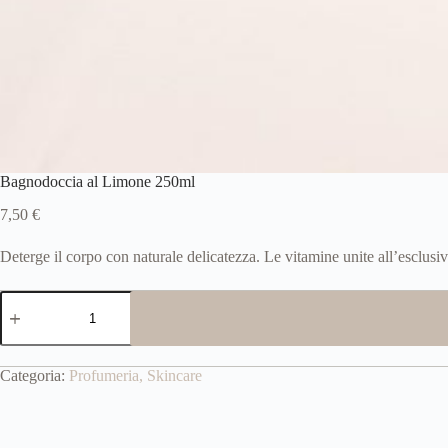
Bagnodoccia al Limone 250ml
7,50
€
Deterge il corpo con naturale delicatezza. Le vitamine unite all’esclusi
Bagnodoccia
al
Limone
250ml
quantità
Categoria:
Profumeria, Skincare